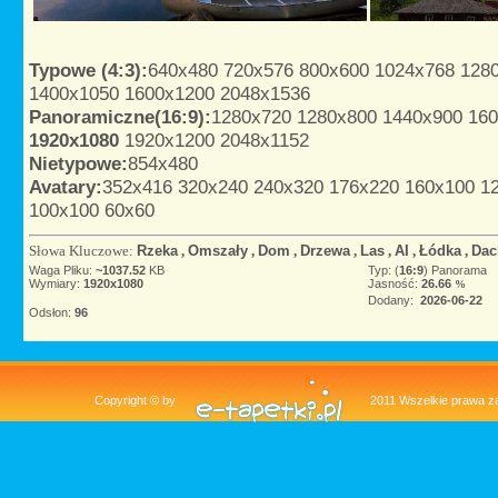
Typowe (4:3):
640x480
720x576
800x600
1024x768
128
1400x1050
1600x1200
2048x1536
Panoramiczne(16:9):
1280x720
1280x800
1440x900
16
1920x1080
1920x1200
2048x1152
Nietypowe:
854x480
Avatary:
352x416
320x240
240x320
176x220
160x100
1
100x100
60x60
Słowa Kluczowe:
Rzeka
,
Omszały
,
Dom
,
Drzewa
,
Las
,
AI
,
Łódka
,
Dac
Waga Pliku:
~1037.52
KB
Typ: (
16:9
) Panorama
Wymiary:
1920x1080
Jasność:
26.66
%
Dodany:
2026-06-22
Odsłon:
96
Copyright © by
2011 Wszelkie pra