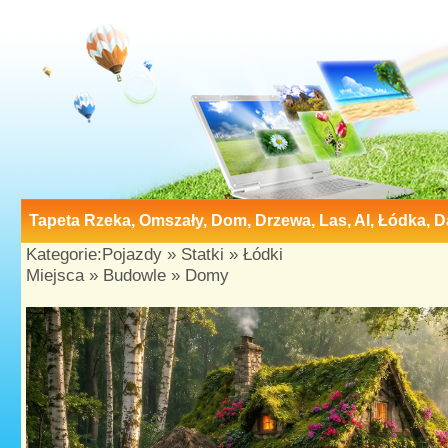
Tapeta Rzeka, Omszały, Dom, Drzewa, Las, AI, Łódka, 
Kategorie:
Pojazdy
»
Statki
»
Łódki
Miejsca
»
Budowle
»
Domy