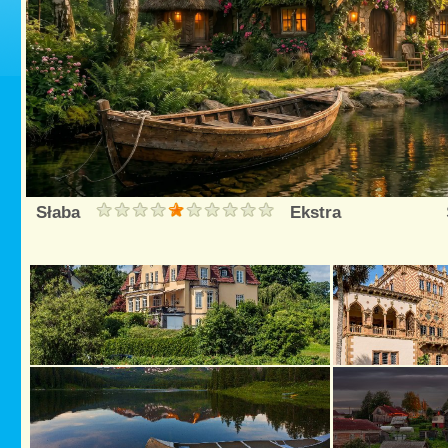
Słaba
Ekstra
Śred