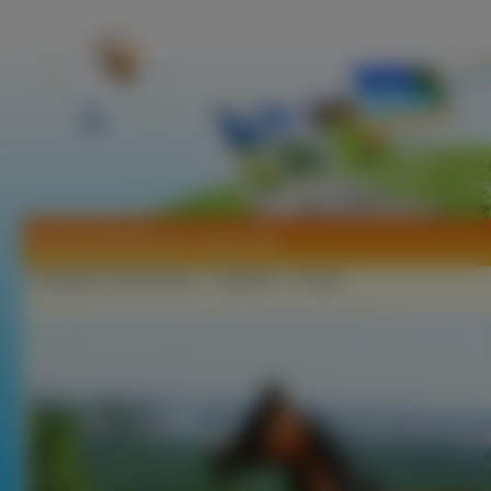
Tapeta Roślinność, Arab, Koń
Kategorie:
Zwierzęta
»
Lądowe
»
Konie