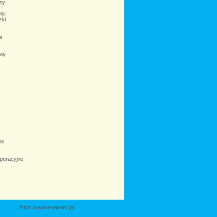
ny
lki
zki
r
wy
ek
peracyjne
https://www.e-tapetki.pl