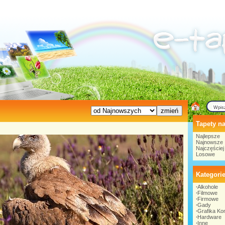
Tapety na
Najlepsze
Najnowsze
Najczęście
Losowe
Kategori
∙
Alkohole
∙
Filmowe
∙
Firmowe
∙
Gady
∙
Grafika K
∙
Hardware
∙
Inne