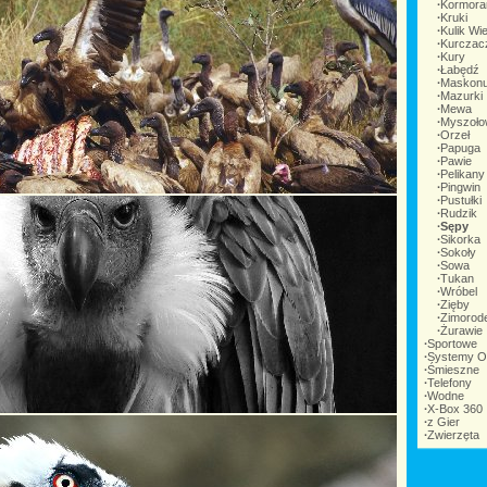
∙
Kormora
∙
Kruki
∙
Kulik Wie
∙
Kurczac
∙
Kury
∙
Łabędź
∙
Maskonu
∙
Mazurki
∙
Mewa
∙
Myszoło
∙
Orzeł
∙
Papuga
∙
Pawie
∙
Pelikany
∙
Pingwin
∙
Pustułki
∙
Rudzik
∙
Sępy
∙
Sikorka
∙
Sokoły
∙
Sowa
∙
Tukan
∙
Wróbel
∙
Zięby
∙
Zimorod
∙
Żurawie
∙
Sportowe
∙
Systemy O
∙
Śmieszne
∙
Telefony
∙
Wodne
∙
X-Box 360
∙
z Gier
∙
Zwierzęta