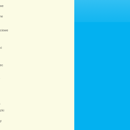
we
me
ściowe
ki
ec
y
a
zki
ły