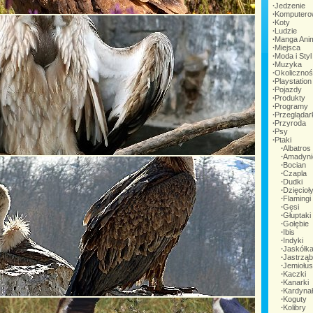
∙
Jedzenie
∙
Komputero
∙
Koty
∙
Ludzie
∙
Manga Ani
∙
Miejsca
∙
Moda i Styl
∙
Muzyka
∙
Okoliczno
∙
Playstation
∙
Pojazdy
∙
Produkty
∙
Programy
∙
Przeglądar
∙
Przyroda
∙
Psy
∙
Ptaki
∙
Albatros
∙
Amadyni
∙
Bocian
∙
Czapla
∙
Dudki
∙
Dzięcioł
∙
Flamingi
∙
Gęsi
∙
Głuptaki
∙
Gołębie
∙
Ibis
∙
Indyki
∙
Jaskółk
∙
Jastrząb
∙
Jemiołus
∙
Kaczki
∙
Kanarki
∙
Kardyna
∙
Koguty
∙
Kolibry