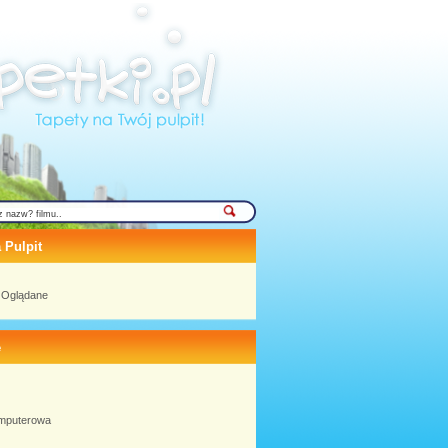
 Pulpit
j Oglądane
e
omputerowa