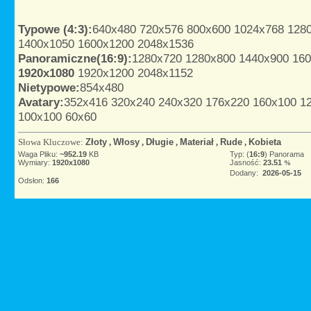
Typowe (4:3):
640x480
720x576
800x600
1024x768
128
1400x1050
1600x1200
2048x1536
Panoramiczne(16:9):
1280x720
1280x800
1440x900
16
1920x1080
1920x1200
2048x1152
Nietypowe:
854x480
Avatary:
352x416
320x240
240x320
176x220
160x100
1
100x100
60x60
Słowa Kluczowe:
Złoty
,
Włosy
,
Długie
,
Materiał
,
Rude
,
Kobieta
Waga Pliku:
~952.19
KB
Typ: (
16:9
) Panorama
Wymiary:
1920x1080
Jasność:
23.51
%
Dodany:
2026-05-15
Odsłon:
166