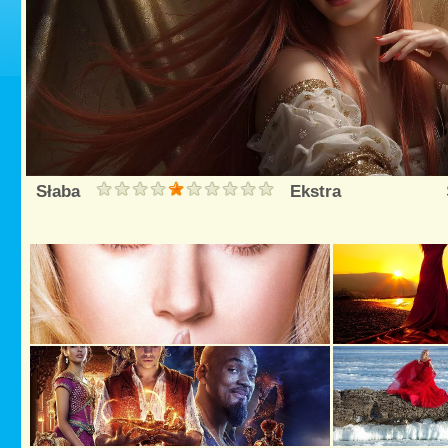
Słaba
Ekstra
Śred