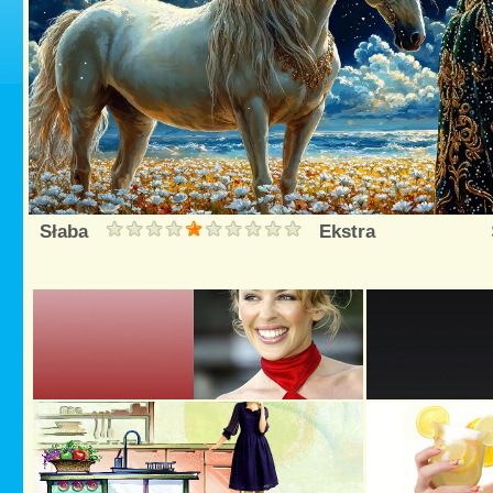
Słaba
Ekstra
Śred