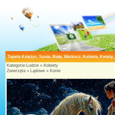
Tapeta Księżyc, Sunia, Biały, Warkocz, Kobieta, Kwiaty
Kategorie:
Ludzie
»
Kobiety
Zwierzęta
»
Lądowe
»
Konie