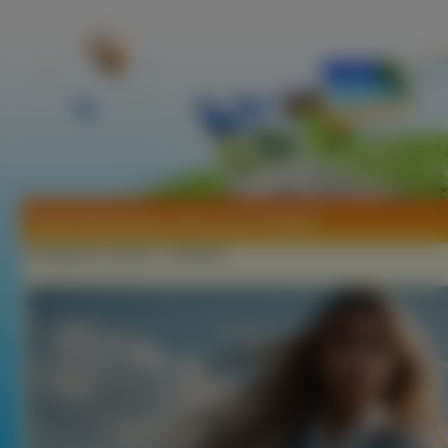
Tapeta Blondynka, Góry, Koń, Kobieta
Kategorie:
Ludzie
»
Kobiety