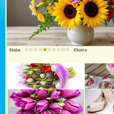
Słaba
Ekstra
Śred