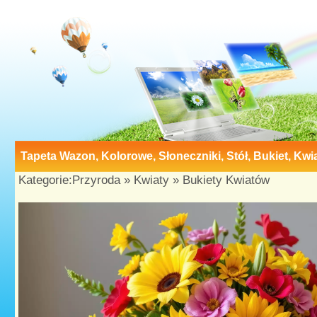
Tapeta Wazon, Kolorowe, Słoneczniki, Stół, Bukiet, Kwi
Kategorie:
Przyroda
»
Kwiaty
»
Bukiety Kwiatów