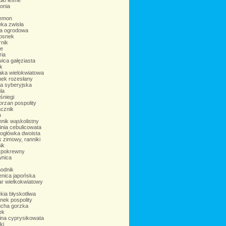
ło leśne
onia
emon
wka zwisła
ia ogrodowa
iosnek
rnik
ie
ria
ica gałęziasta
k
aka wielokwiatowa
nek rozesłany
ia syberyjska
la
śniegi
rzan pospolity
acznik
b
nik wąskolistny
nia cebulicowata
ogłówka dwoista
 zimowy, ranniki
ik
 pokrewny
nica
odnik
enica japońska
r wielkokwiatowy
ia błyskotliwa
nek pospolity
cha gorzka
ek
ina cyprysikowata
ki