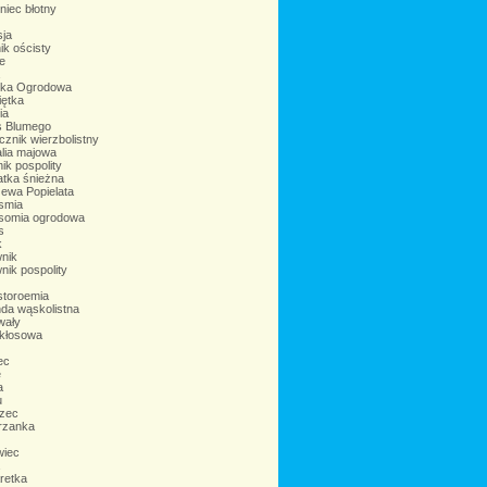
niec błotny
ja
ik ościsty
e
ka Ogrodowa
iętka
ia
s Blumego
cznik wierzbolistny
lia majowa
ik pospolity
tka śnieżna
zewa Popielata
smia
somia ogrodowa
s
k
nik
ik pospolity
storoemia
da wąskolistna
wały
 kłosowa
iec
e
a
u
zec
rzanka
iec
retka