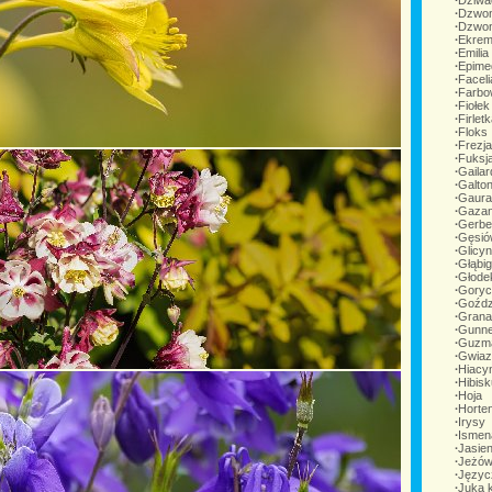
∙
Dziwa
∙
Dzwo
∙
Dzwon
∙
Ekrem
∙
Emilia
∙
Epime
∙
Facel
∙
Farbo
∙
Fiołek
∙
Firlet
∙
Floks
∙
Frezja
∙
Fuksj
∙
Gailar
∙
Galton
∙
Gaura
∙
Gazan
∙
Gerbe
∙
Gęsió
∙
Glicyn
∙
Głąbi
∙
Głode
∙
Goryc
∙
Goźdz
∙
Grana
∙
Gunner
∙
Guzm
∙
Gwiaz
∙
Hiacy
∙
Hibis
∙
Hoja
∙
Horte
∙
Irysy
∙
Ismen
∙
Jasien
∙
Jeżó
∙
Języc
∙
Juka k