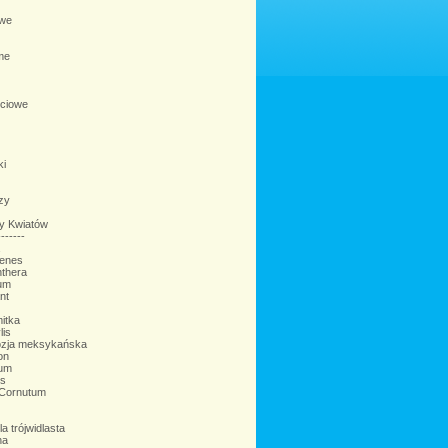
we
me
ściowe
ki
zy
ty Kwiatów
-----
enes
nthera
um
nt
itka
lis
zja meksykańska
on
ium
is
Cornutum
la trójwidlasta
na