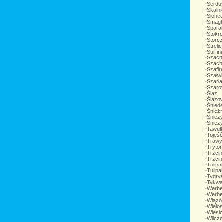
∙
Serdu
∙
Skalni
∙
Słone
∙
Smagl
∙
Spara
∙
Stokro
∙
Storcz
∙
Streli
∙
Surfin
∙
Szach
∙
Szach
∙
Szafir
∙
Szałw
∙
Szarł
∙
Szarot
∙
Ślaz
∙
Ślazo
∙
Śnied
∙
Śnieżn
∙
Śnież
∙
Śnież
∙
Tawuł
∙
Tojeś
∙
Trawy
∙
Tryto
∙
Trzci
∙
Trzcin
∙
Tulip
∙
Tulipa
∙
Tygry
∙
Tykwa
∙
Werbe
∙
Werb
∙
Wiąz
∙
Wielos
∙
Wiesio
∙
Wilcz