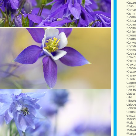
∙
Kacze
∙
Kalia
∙
Kamas
∙
Karmn
∙
Kleom
∙
Kobea
∙
Kocan
∙
Kocim
∙
Kohler
∙
Koleu
∙
Kołoto
∙
Konwa
∙
Kopytn
∙
Kosma
∙
Kostr
∙
Kroko
∙
Kroko
∙
Kroku
∙
Kropli
∙
Krwaw
∙
Krwawn
∙
Kuklik
∙
Lager
∙
Lawen
∙
Len tr
∙
Liatra
∙
Lilie
∙
Liliow
∙
Liriop
∙
Lobeli
∙
Lotos
∙
Łyszc
∙
Macie
∙
Mak
∙
Makow
∙
Malwa
∙
Marga