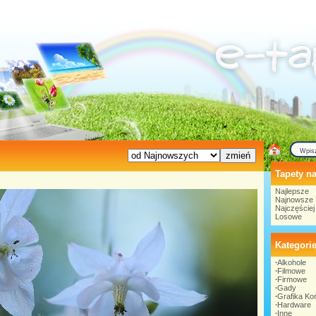
Tapety na
Najlepsze
Najnowsze
Najczęście
Losowe
Kategori
∙
Alkohole
∙
Filmowe
∙
Firmowe
∙
Gady
∙
Grafika K
∙
Hardware
∙
Inne