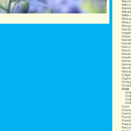
∙
Męcze
∙
Miecz
∙
Mietel
∙
Mikoła
∙
Miłek
∙
Miskan
∙
Mnisz
∙
Mozga
∙
Nachy
∙
Nagiet
∙
Napar
∙
Narad
∙
Narad
∙
Narcy
∙
Narec
∙
Nastu
∙
Nawłoć
∙
Nemez
∙
Nerin
∙
Niecie
∙
Nieza
∙
Odętka
∙
Ogórec
∙
Omie
∙
Onokl
∙
Orlik
∙
Orli
∙
Orli
∙
Orl
∙
Orli
∙
Oset
∙
Ostro
∙
Ostró
∙
Pacio
∙
Panto
∙
Papro
∙
Parzyd