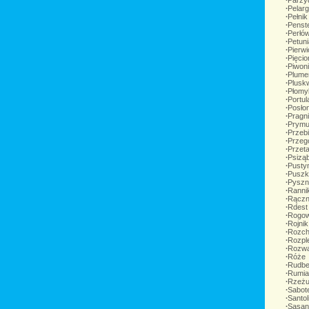
∙
Parzyd
∙
Pelarg
∙
Pełnik
∙
Penst
∙
Perłó
∙
Petun
∙
Pierw
∙
Pięcio
∙
Piwon
∙
Plume
∙
Pluskw
∙
Płomy
∙
Portul
∙
Posło
∙
Pragn
∙
Prymu
∙
Przebi
∙
Przego
∙
Przet
∙
Psizą
∙
Pustyn
∙
Puszki
∙
Pyszn
∙
Rannik
∙
Rączn
∙
Rdest
∙
Rogow
∙
Rojnik
∙
Rozch
∙
Rozpl
∙
Rozwa
∙
Róże
∙
Rudbek
∙
Rumia
∙
Rzeżu
∙
Sabot
∙
Santol
∙
Sasan