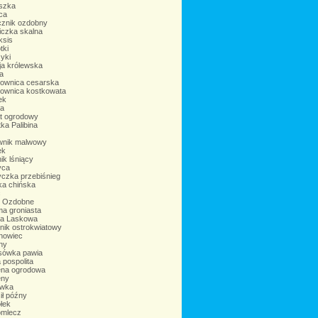
szka
ca
cznik ozdobny
iczka skalna
ksis
tki
yki
cja królewska
ia
ownica cesarska
ownica kostkowata
ek
ia
at ogrodowy
ka Palibina
wnik malwowy
ek
ik lśniący
yca
yczka przebiśnieg
ka chińska
ć
 Ozdobne
ma groniasta
na Laskowa
nik ostrokwiatowy
anowiec
ny
sówka pawia
 pospolita
na ogrodowa
eny
ówka
ił późny
łek
omlecz