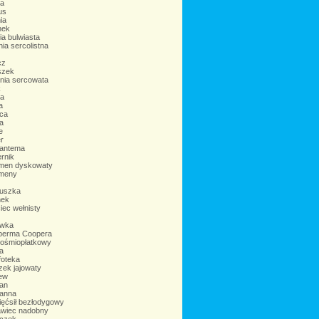
a
us
ia
nek
a bulwiasta
ia sercolistna
cz
szek
nia sercowata
k
ea
a
ica
a
e
r
antema
rnik
men dyskowaty
meny
uszka
nek
iec wełnisty
ówka
perma Coopera
 ośmiopłatkowy
a
foteka
ek jajowaty
iew
żan
anna
ięćsił bezłodygowy
awiec nadobny