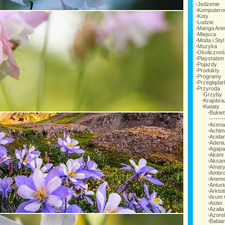
∙
Jedzenie
∙
Komputero
∙
Koty
∙
Ludzie
∙
Manga Ani
∙
Miejsca
∙
Moda i Styl
∙
Muzyka
∙
Okoliczno
∙
Playstation
∙
Pojazdy
∙
Produkty
∙
Programy
∙
Przeglądar
∙
Przyroda
∙
Grzyby
∙
Krajobra
∙
Kwiaty
∙
Bukie
---------
∙
Acena
∙
Achim
∙
Acida
∙
Adeni
∙
Agapa
∙
Akant
∙
Aksam
∙
Amary
∙
Ambro
∙
Anem
∙
Antur
∙
Arktot
∙
Arum 
∙
Aster
∙
Azalia
∙
Azorel
∙
Babia