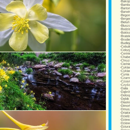
∙
Bakop
∙
Bamb
∙
Barton
∙
Barwi
∙
Begoni
∙
Bergen
∙
Bieluń
∙
Blusz
∙
Bodzi
∙
Bokko
∙
Brate
∙
Brodi
∙
Budlej
∙
Cebul
∙
Celozj
∙
Cerint
∙
Chabe
∙
Chryz
∙
Ciemie
∙
Cykla
∙
Cykla
∙
Cynia
∙
Czarn
∙
Czos
∙
Czyśc
∙
Dalia
∙
Dąbr
∙
Delos
∙
Dębik
∙
Diaski
∙
Dimor
∙
Dmusz
∙
Driak
∙
Dziel
∙
Dziew
∙
Dziew
∙
Dziur