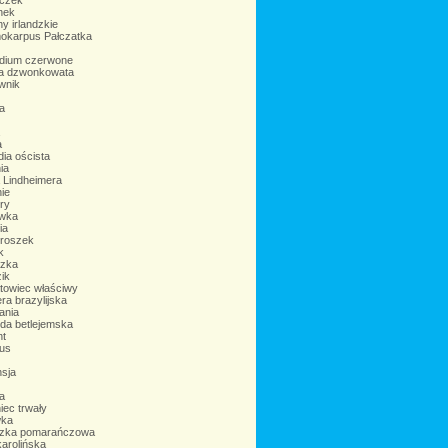
czek
nek
y irlandzkie
okarpus Pałczatka
dium czerwone
ia dzwonkowata
wnik
ka
a
dia oścista
ia
 Lindheimera
ie
ry
wka
ia
groszek
k
zka
ik
towiec właściwy
a brazylijska
ania
da betlejemska
nt
kus
nsja
a
iec trwały
wka
zka pomarańczowa
arolińska