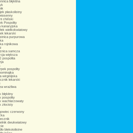
nnica błękitna
yk
nik
jek płaskolistny
 wiosenny
t chiński
ek Pospolity
 kanaryjska
łek wielkokwiatowy
ek lekarski
stnica purpurowa
ka
ka rojnikowa
z
znica samcza
rcja większa
 pospolita
ja
a
rpek pospolity
pominajka
 wirginijska
znik lekarski
g
ea wrażliwa
k błękitny
k pospolity
ik wachlarzowaty
k złocisty
gowiec czerwony
żka
recznik
felnik dwukwiatowy
cie
ło blekotolistne