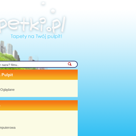
 Pulpit
j Oglądane
e
omputerowa