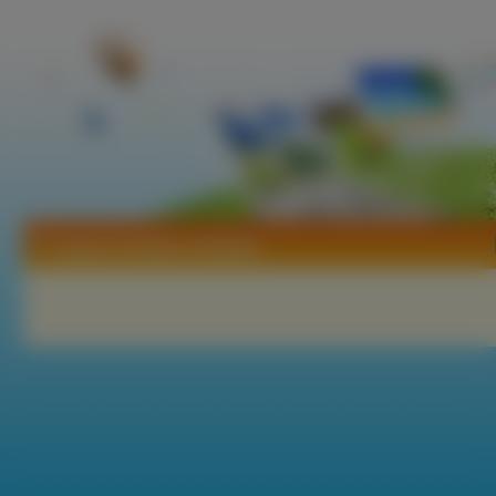
Tapety Onoklea wrażliwa