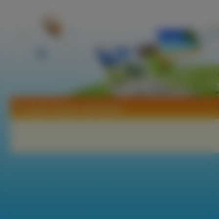
Tapety Pragnia syberyjska