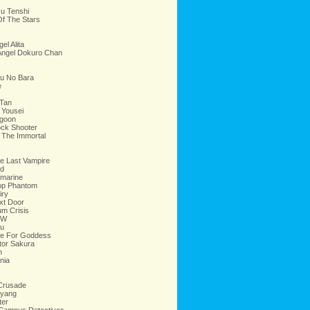
u Tenshi
f The Stars
gel Alita
Angel Dokuro Chan
yu No Bara
e
 Tan
 Yousei
agoon
ock Shooter
 The Immortal
e Last Vampire
ed
bmarine
op Phantom
iry
xt Door
m Crisis
 W
u
te For Goddess
tor Sakura
n
nia
Crusade
yang
ter