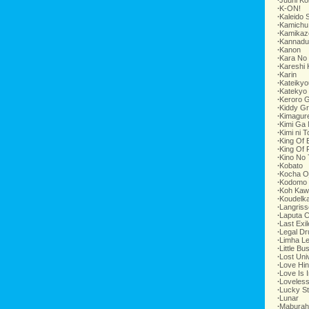
∙
Juuni Ko
∙
K-ON!
∙
Kaleido 
∙
Kamichu
∙
Kamikaz
∙
Kannadu
∙
Kanon
∙
Kara No
∙
Kareshi 
∙
Karin
∙
Kateikyo
∙
Katekyo
∙
Keroro 
∙
Kiddy G
∙
Kimagur
∙
Kimi Ga
∙
Kimi ni 
∙
King Of 
∙
King Of 
∙
Kino No 
∙
Kobato
∙
Kocha Oj
∙
Kodomo
∙
Koh Kaw
∙
Koudelk
∙
Langriss
∙
Laputa C
∙
Last Exil
∙
Legal Dr
∙
Limha L
∙
Little Bu
∙
Lost Uni
∙
Love Hi
∙
Love Is I
∙
Loveles
∙
Lucky St
∙
Lunar
∙
Maburah