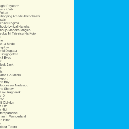
ight Rayearth
sers Club
 Pokan
Shopping Arcade Abenobashi
atic
ensei Negima
oujo Lyrical Nanoha
houjo Madoka Magica
ukai Ni Taisetsu Na Koto
e
me
 A La Mode
ingdom
nki Disgaea
 Shugogetten
x3 Eyes
r
lack Jack
c
ia
Sama Ga Miteru
eport
de Boy
 Successor Nadesico
e Shirow
 Loki Ragnarok
n X
ebe
f Oblivion
s Off
o Hibi
fersparadise
han In Wonderland
e Hime
i
bour Totoro