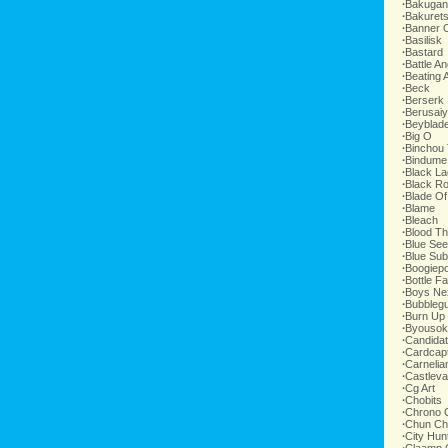
∙
Bakugan
∙
Bakurets
∙
Banner O
∙
Basilisk
∙
Bastard
∙
Battle An
∙
Beating 
∙
Beck
∙
Berserk
∙
Berusai
∙
Beyblad
∙
Big O
∙
Binchou
∙
Bindume
∙
Black L
∙
Black R
∙
Blade Of
∙
Blame
∙
Bleach
∙
Blood Th
∙
Blue Se
∙
Blue Su
∙
Boogiep
∙
Bottle Fa
∙
Boys Ne
∙
Bubblegu
∙
Burn Up
∙
Byousok
∙
Candida
∙
Cardcap
∙
Carnelia
∙
Castleva
∙
Cg Art
∙
Chobits
∙
Chrono 
∙
Chun Ch
∙
City Hun