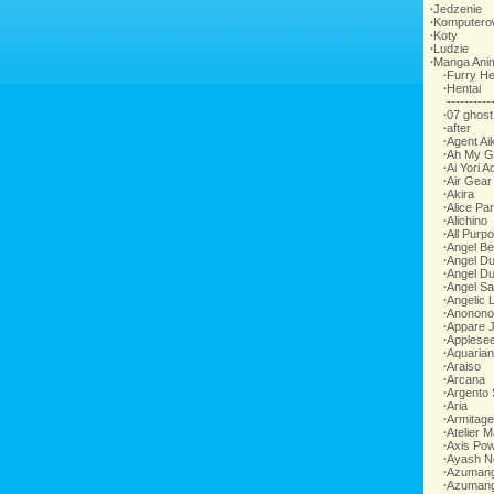
∙
Jedzenie
∙
Komputero
∙
Koty
∙
Ludzie
∙
Manga Ani
∙
Furry He
∙
Hentai
-----------
∙
07 ghost
∙
after
∙
Agent Ai
∙
Ah My G
∙
Ai Yori A
∙
Air Gear
∙
Akira
∙
Alice Pa
∙
Alichino
∙
All Purp
∙
Angel Be
∙
Angel Du
∙
Angel D
∙
Angel Sa
∙
Angelic 
∙
Anonono
∙
Appare 
∙
Applese
∙
Aquarian
∙
Araiso
∙
Arcana
∙
Argento
∙
Aria
∙
Armitage
∙
Atelier M
∙
Axis Pow
∙
Ayash N
∙
Azumang
∙
Azumang