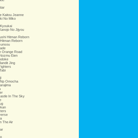
kki
Star
e Kaitou Jeanne
ki No Miko
 Kyoukai
Kanojo No Jijyou
ushi Hitman Reborn
 Hitman Reborn
Gunsou
rade
e Orange Road
 Nozmu Eien
Todoke
Bandit Jing
Fighters
Tabi
i
 Np Omocha
arajima
a
er
astle In The Sky
e
ug
ekan
sters
verse
na
n The Air
s
ar
o