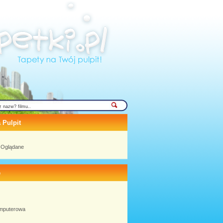
 Pulpit
j Oglądane
e
omputerowa