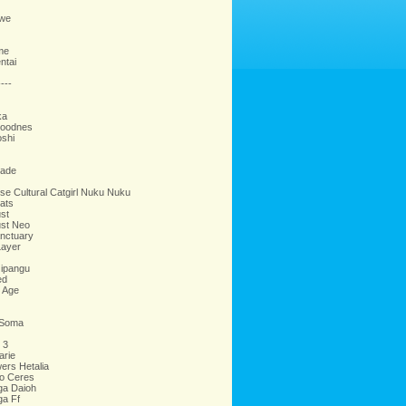
we
me
ntai
---
ka
oodnes
oshi
rade
ose Cultural Catgirl Nuku Nuku
ats
st
ust Neo
nctuary
Layer
Jipangu
ed
 Age
 Soma
 3
arie
ers Hetalia
o Ceres
a Daioh
a Ff