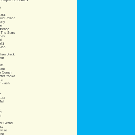
Campus Detectives
e
eass
oud Palace
arty
ain
 Bebop
 The Stars
oney
l
l 2
Man
Than Black
eam
ote
ane
ve Conan
nter Yohko
rat
r Flash
k
Cast
all
a
d
d
ar Gerad
oxy
rwise
wne