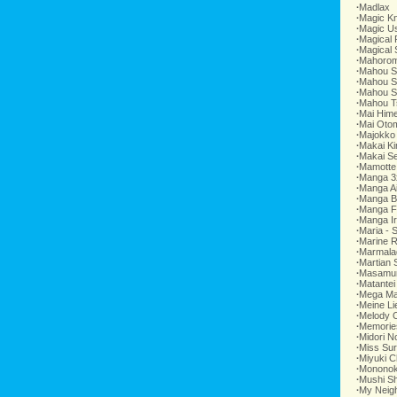
∙
Madlax
∙
Magic Kn
∙
Magic U
∙
Magical
∙
Magical 
∙
Mahorom
∙
Mahou S
∙
Mahou Sh
∙
Mahou S
∙
Mahou Ts
∙
Mai Him
∙
Mai Oto
∙
Majokko
∙
Makai K
∙
Makai Se
∙
Mamotte
∙
Manga 3
∙
Manga Ai
∙
Manga B
∙
Manga F
∙
Manga Ir
∙
Maria - 
∙
Marine R
∙
Marmala
∙
Martian
∙
Masamun
∙
Matantei
∙
Mega Ma
∙
Meine Li
∙
Melody O
∙
Memorie
∙
Midori N
∙
Miss Sur
∙
Miyuki C
∙
Mononok
∙
Mushi Sh
∙
My Neigh