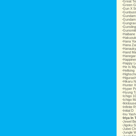
∙
Great T
∙
Green G
∙
Gun X S
∙
Gunbust
∙
Gundam
∙
Gundam
∙
Gungrav
∙
Gunsling
∙
Gunsmit
∙
Haibane
∙
Hakuouki
∙
Hana Yo
∙
Hana Zak
∙
Hanauky
∙
Hand Ma
∙
Hanegar
∙
Happine
∙
Happy L
∙
He Is M
∙
Hellsing
∙
Highsch
∙
Higurash
∙
Hikaru 
∙
Hunter X
∙
Hyper Po
∙
Hyung T
∙
Ichigo 1
∙
Ichigo M
∙
Ikkitous
∙
Infinite 
∙
Initial D
∙
Inu Yash
∙
Iriya I
∙
Jewel B
∙
Jigoku S
∙
Jubei C
∙
Jungle 