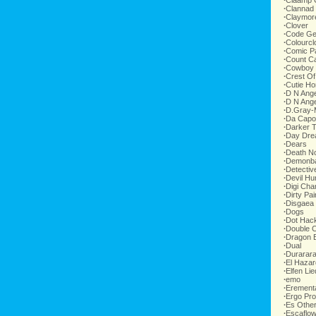
∙
Claamp 
∙
Clannad
∙
Claymor
∙
Clover
∙
Code G
∙
Colourcl
∙
Comic P
∙
Count C
∙
Cowboy
∙
Crest Of
∙
Cutie H
∙
D N Ange
∙
D N Ange
∙
D.Gray-
∙
Da Capo
∙
Darker 
∙
Day Dr
∙
Dears
∙
Death N
∙
Demonb
∙
Detecti
∙
Devil Hu
∙
Digi Cha
∙
Dirty Pai
∙
Disgaea
∙
Dogs
∙
Dot Hac
∙
Double 
∙
Dragon B
∙
Dual
∙
Durarar
∙
El Hazar
∙
Elfen Lie
∙
emo
∙
Erement
∙
Ergo Pr
∙
Es Othe
∙
Escaflo