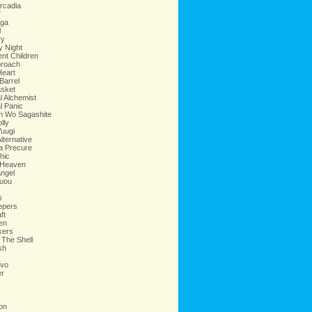
Arcadia
7
aga
l
ry
y Night
ent Children
proach
Heart
Barrel
asket
l Alchemist
l Panic
n Wo Sagashite
lly
Yuugi
lternative
a Precure
hic
 Heaven
ngel
uou
i
epers
ft
en
kers
 The Shell
sh
avo
r
ion