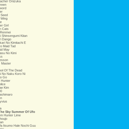
eacher Onizuka
reen
word
er
 Seed
 Wing
e
er Girl
h Cats
 Renmei
 Shinsengumi Kitan
ri Dango
ari No Kimitachi E
o Maid Tad
id May
asu No Kimi
ss
esson
y Master
ool Of The Dead
i No Naku Koro Ni
No Go
 Hunter
lice
ae Kim
00
ashimaro
en
Ryvius
a
n The Sky Summer Of Ufo
em Hunter Lime
houjo
han
Wa Itsumo Hale Nochi Guu