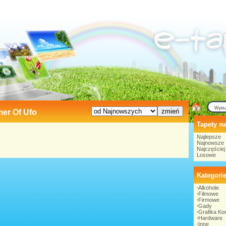
mer Of Ufo
Tapety na
Najlepsze
Najnowsze
Najczęście
Losowe
Kategori
∙
Alkohole
∙
Filmowe
∙
Firmowe
∙
Gady
∙
Grafika K
∙
Hardware
∙
Inne