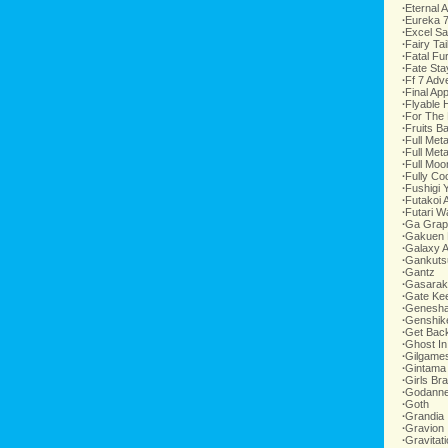
∙
Eternal 
∙
Eureka 
∙
Excel S
∙
Fairy Tai
∙
Fatal Fu
∙
Fate Sta
∙
Ff 7 Adv
∙
Final Ap
∙
Flyable 
∙
For The 
∙
Fruits B
∙
Full Meta
∙
Full Meta
∙
Full Moo
∙
Fully Coo
∙
Fushigi 
∙
Futakoi A
∙
Futari W
∙
Ga Grap
∙
Gakuen
∙
Galaxy A
∙
Gankuts
∙
Gantz
∙
Gasarak
∙
Gate Ke
∙
Genesha
∙
Genshik
∙
Get Bac
∙
Ghost In
∙
Gilgame
∙
Gintama
∙
Girls Br
∙
Godanne
∙
Goth
∙
Grandia
∙
Gravion
∙
Gravitat