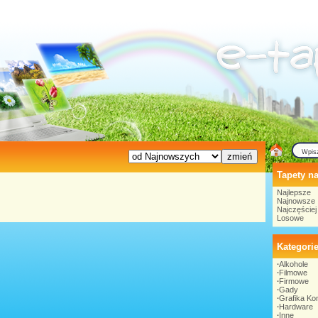
Tapety na
Najlepsze
Najnowsze
Najczęście
Losowe
Kategori
∙
Alkohole
∙
Filmowe
∙
Firmowe
∙
Gady
∙
Grafika K
∙
Hardware
∙
Inne