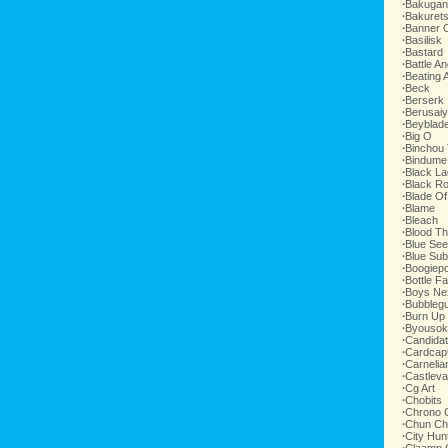
∙
Bakugan
∙
Bakurets
∙
Banner O
∙
Basilisk
∙
Bastard
∙
Battle An
∙
Beating 
∙
Beck
∙
Berserk
∙
Berusai
∙
Beyblad
∙
Big O
∙
Binchou
∙
Bindume
∙
Black L
∙
Black R
∙
Blade Of
∙
Blame
∙
Bleach
∙
Blood Th
∙
Blue Se
∙
Blue Su
∙
Boogiep
∙
Bottle Fa
∙
Boys Ne
∙
Bubblegu
∙
Burn Up
∙
Byousok
∙
Candida
∙
Cardcap
∙
Carnelia
∙
Castleva
∙
Cg Art
∙
Chobits
∙
Chrono 
∙
Chun Ch
∙
City Hun