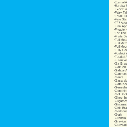
∙
Eternal 
∙
Eureka 
∙
Excel S
∙
Fairy Tai
∙
Fatal Fu
∙
Fate Sta
∙
Ff 7 Adv
∙
Final Ap
∙
Flyable 
∙
For The 
∙
Fruits B
∙
Full Meta
∙
Full Meta
∙
Full Moo
∙
Fully Coo
∙
Fushigi 
∙
Futakoi A
∙
Futari W
∙
Ga Grap
∙
Gakuen
∙
Galaxy A
∙
Gankuts
∙
Gantz
∙
Gasarak
∙
Gate Ke
∙
Genesha
∙
Genshik
∙
Get Bac
∙
Ghost In
∙
Gilgame
∙
Gintama
∙
Girls Br
∙
Godanne
∙
Goth
∙
Grandia
∙
Gravion
∙
Gravitat