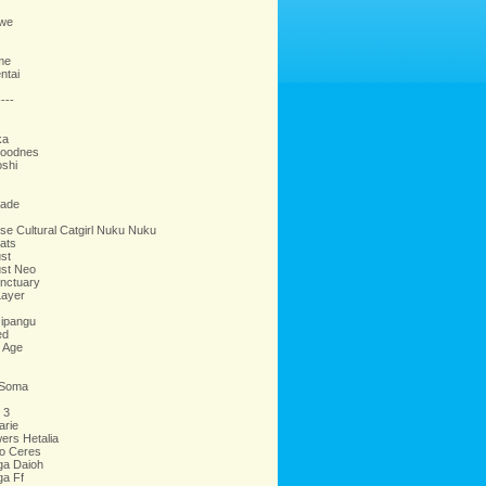
we
me
ntai
---
ka
oodnes
oshi
rade
ose Cultural Catgirl Nuku Nuku
ats
st
ust Neo
nctuary
Layer
Jipangu
ed
 Age
 Soma
 3
arie
ers Hetalia
o Ceres
a Daioh
a Ff