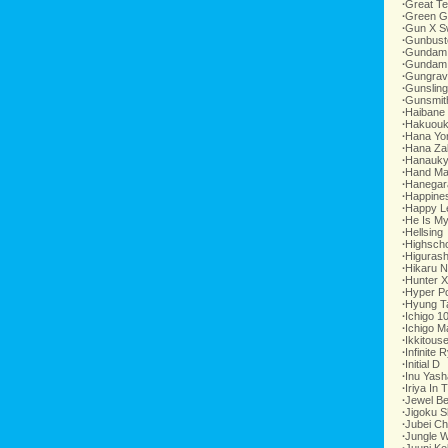
∙
Great T
∙
Green G
∙
Gun X S
∙
Gunbust
∙
Gundam
∙
Gundam
∙
Gungrav
∙
Gunsling
∙
Gunsmit
∙
Haibane
∙
Hakuouki
∙
Hana Yo
∙
Hana Zak
∙
Hanauky
∙
Hand Ma
∙
Hanegar
∙
Happine
∙
Happy L
∙
He Is M
∙
Hellsing
∙
Highsch
∙
Higurash
∙
Hikaru 
∙
Hunter X
∙
Hyper Po
∙
Hyung T
∙
Ichigo 1
∙
Ichigo M
∙
Ikkitous
∙
Infinite 
∙
Initial D
∙
Inu Yash
∙
Iriya In
∙
Jewel B
∙
Jigoku S
∙
Jubei C
∙
Jungle 