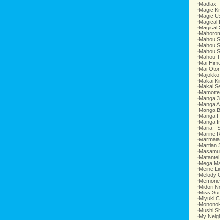
∙
Madlax
∙
Magic Kn
∙
Magic U
∙
Magical
∙
Magical 
∙
Mahorom
∙
Mahou S
∙
Mahou Sh
∙
Mahou S
∙
Mahou Ts
∙
Mai Him
∙
Mai Oto
∙
Majokko
∙
Makai K
∙
Makai Se
∙
Mamotte
∙
Manga 3
∙
Manga Ai
∙
Manga B
∙
Manga F
∙
Manga Ir
∙
Maria - 
∙
Marine R
∙
Marmala
∙
Martian
∙
Masamun
∙
Matantei
∙
Mega Ma
∙
Meine Li
∙
Melody O
∙
Memorie
∙
Midori N
∙
Miss Sur
∙
Miyuki C
∙
Mononok
∙
Mushi Sh
∙
My Neigh