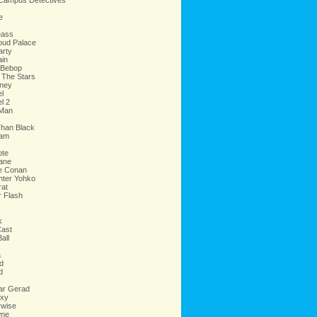
Campus Detectives
e
eass
oud Palace
arty
ain
 Bebop
 The Stars
oney
l
l 2
Man
Than Black
eam
ote
ane
ve Conan
nter Yohko
rat
r Flash
k
Cast
all
a
d
d
ar Gerad
oxy
rwise
wne