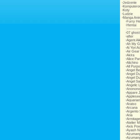
∙
Jedzenie
∙
Komputero
∙
Koty
∙
Ludzie
∙
Manga Ani
∙
Furry He
∙
Hentai
-----------
∙
07 ghost
∙
after
∙
Agent Ai
∙
Ah My G
∙
Ai Yori A
∙
Air Gear
∙
Akira
∙
Alice Pa
∙
Alichino
∙
All Purp
∙
Angel Be
∙
Angel Du
∙
Angel D
∙
Angel Sa
∙
Angelic 
∙
Anonono
∙
Appare 
∙
Applese
∙
Aquarian
∙
Araiso
∙
Arcana
∙
Argento
∙
Aria
∙
Armitage
∙
Atelier M
∙
Axis Pow
∙
Ayash N
∙
Azumang
∙
Azumang