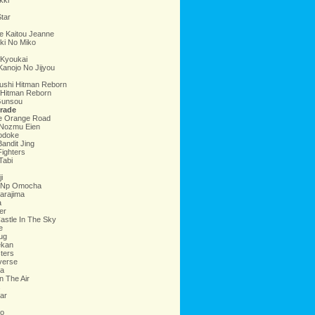
kki
Star
e Kaitou Jeanne
ki No Miko
 Kyoukai
Kanojo No Jijyou
ushi Hitman Reborn
 Hitman Reborn
Gunsou
rade
e Orange Road
 Nozmu Eien
Todoke
Bandit Jing
Fighters
Tabi
i
 Np Omocha
arajima
a
er
astle In The Sky
e
ug
ekan
sters
verse
na
n The Air
s
ar
o