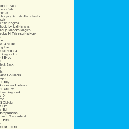
ight Rayearth
sers Club
 Pokan
Shopping Arcade Abenobashi
atic
ensei Negima
oujo Lyrical Nanoha
houjo Madoka Magica
ukai Ni Taisetsu Na Koto
e
me
 A La Mode
ingdom
nki Disgaea
 Shugogetten
x3 Eyes
r
lack Jack
c
ia
Sama Ga Miteru
eport
de Boy
 Successor Nadesico
e Shirow
 Loki Ragnarok
n X
ebe
f Oblivion
s Off
o Hibi
fersparadise
han In Wonderland
e Hime
i
bour Totoro