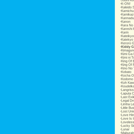
∙
Juuni Ko
∙
K-ON!
∙
Kaleido 
∙
Kamichu
∙
Kamikaz
∙
Kannadu
∙
Kanon
∙
Kara No
∙
Kareshi 
∙
Karin
∙
Kateikyo
∙
Katekyo
∙
Keroro 
∙
Kiddy G
∙
Kimagur
∙
Kimi Ga
∙
Kimi ni 
∙
King Of 
∙
King Of 
∙
Kino No 
∙
Kobato
∙
Kocha Oj
∙
Kodomo
∙
Koh Kaw
∙
Koudelk
∙
Langriss
∙
Laputa C
∙
Last Exil
∙
Legal Dr
∙
Limha L
∙
Little Bu
∙
Lost Uni
∙
Love Hi
∙
Love Is I
∙
Loveles
∙
Lucky St
∙
Lunar
∙
Maburah