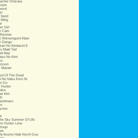
eacher Onizuka
reen
word
er
 Seed
 Wing
e
er Girl
h Cats
 Renmei
 Shinsengumi Kitan
ri Dango
ari No Kimitachi E
o Maid Tad
id May
asu No Kimi
ss
esson
y Master
ool Of The Dead
i No Naku Koro Ni
No Go
 Hunter
lice
ae Kim
00
ashimaro
en
Ryvius
a
 The Sky Summer Of Ufo
em Hunter Lime
houjo
han
Wa Itsumo Hale Nochi Guu