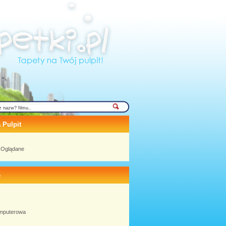
 Pulpit
j Oglądane
e
omputerowa