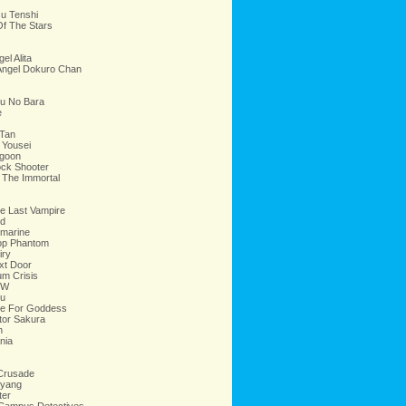
u Tenshi
f The Stars
gel Alita
Angel Dokuro Chan
yu No Bara
e
 Tan
 Yousei
agoon
ock Shooter
 The Immortal
e Last Vampire
ed
bmarine
op Phantom
iry
xt Door
m Crisis
 W
u
te For Goddess
tor Sakura
n
nia
Crusade
yang
ter