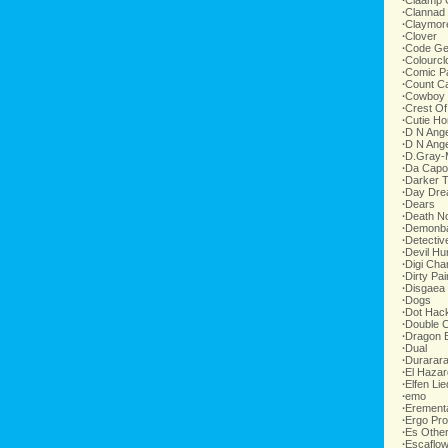
∙
Claamp 
∙
Clannad
∙
Claymor
∙
Clover
∙
Code G
∙
Colourcl
∙
Comic P
∙
Count C
∙
Cowboy
∙
Crest Of
∙
Cutie H
∙
D N Ange
∙
D N Ange
∙
D.Gray-
∙
Da Capo
∙
Darker 
∙
Day Dr
∙
Dears
∙
Death N
∙
Demonb
∙
Detecti
∙
Devil Hu
∙
Digi Cha
∙
Dirty Pai
∙
Disgaea
∙
Dogs
∙
Dot Hac
∙
Double 
∙
Dragon B
∙
Dual
∙
Durarar
∙
El Hazar
∙
Elfen Lie
∙
emo
∙
Erement
∙
Ergo Pr
∙
Es Othe
∙
Escaflo