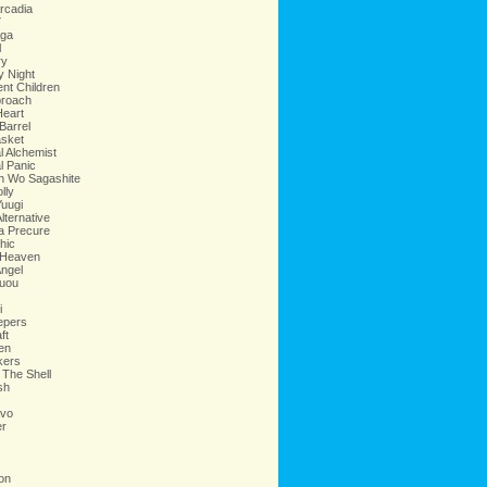
Arcadia
7
aga
l
ry
y Night
ent Children
proach
Heart
Barrel
asket
l Alchemist
l Panic
n Wo Sagashite
lly
Yuugi
lternative
a Precure
hic
 Heaven
ngel
uou
i
epers
ft
en
kers
 The Shell
sh
avo
r
ion